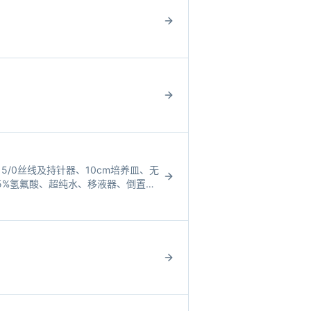
/0丝线及持针器、10cm培养皿、无
醇、5%氢氟酸、超纯水、移液器、倒置显
移植针