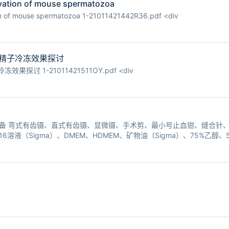
ion of mouse spermatozoa
 mouse spermatozoa 1-21011421442R36.pdf <div
鼠精子冷冻效果探讨
探讨 1-21011421511OY.pdf <div
备 弯式有齿镊、直式有齿镊、显微镊、手术剪、最小号止血钳、缝合针、5
16溶液（Sigma）、DMEM、HDMEM、矿物油（Sigma）、75%乙
台、二氧化碳培养箱、拉针仪、煅针仪、磨针仪、酒精灯、自制吸卵针、