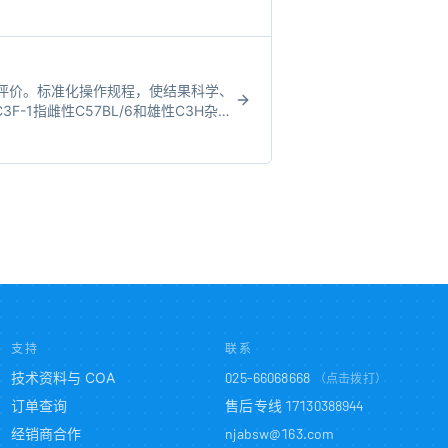
评价。标准化操作规程，使结果科学、
F-1指雌性C57BL/6和雄性C3H杂交
支持
联系
技术资料与 COA
025-66068668
（点击拨打）
订单查询
售后专线
17130388944
经销商合作
njabsw@163.com