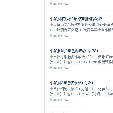
2021/01/14
小鼠体内受精原核期胚胎获取
小鼠体内受精原核期胚胎获取 (In Vivo) 
1：1比例合笼交配 ↓ 次日早晨检查雌鼠
部，从背部剪下两侧卵巢及输卵管迅速置于
2021/01/14
小鼠卵母细胞孤雌激活(PA)
小鼠卵母细胞孤雌激活 (PA) 参考 (Tan Ji
腔（IP）注射10IU HCG ↓18h 
器（1号针头）将输卵管刺破，释放出CO
2021/01/14
小鼠体细胞核移植(克隆)
小鼠体细胞核移植 ( 克隆 ) 1 、化学
腔（IP）注射10IU PMSG（时间
大的有腔
2021/01/14