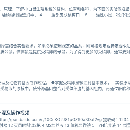
、原理：了解小白鼠生殖系统的结构、位置和名称，为下面的实验做准备
. 酒精棉球腹壁消毒； 4. 腹部皮肤横剪口； 5. 雄性小鼠：将消
、附睾头、附睾尾等
选择需结合实验要求，如果必须使用规定的品系，则可按规定或特定要求
种质公鼠。供体鼠是提供受精卵的母鼠，为了得到更多的受精卵，通常要
；结扎公鼠是有交配能力，但没有繁殖生育能力的公鼠；种质公鼠用于与
原理及动物转基因制作过程。 ●掌握受精卵显微注射基本技术。 实验原
到受精卵的原核中，使外源基因整合到受体细胞的基因组内，再通过胚胎
基因动物。它是目前基因转移效率较好的一种基因转移方法，可直接用不
步骤及操作视频
pan.baidu.com/s/1XCcKQ2J81pGZS0a3Daf2vg 提取码：1234
 注射器 12 灭菌眼科镊2把 4 M2培养液 13 体视显微镜 5 TYH培养液 14 