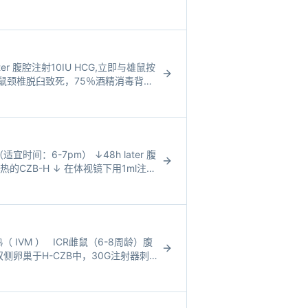
ter 腹腔注射10IU HCG,立即与雄鼠按
的雌鼠颈椎脱臼致死，75％酒精消毒背
适宜时间：6-7pm） ↓48h later 腹
的CZB-H ↓ 在体视镜下用1ml注射
 IVM ） ICR雌鼠（6-8周龄）腹
侧卵巢于H-CZB中，30G注射器刺破