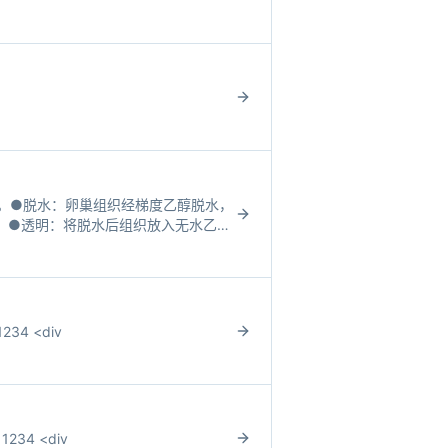
醛。●脱水：卵巢组织经梯度乙醇脱水，
1h。●透明：将脱水后组织放入无水乙醇
i
34 <div
234 <div