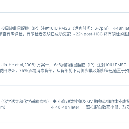
6-8周龄雌鼠腹腔（IP）注射10IU PMSG（适宜时间：6-7pm） ↓48h la
是否有阴道栓，有阴栓者表明已成功交配 ↓22h post-HCG 将有阴栓
预热的HTF液中 ↓ 在体视镜
n-He et al,2008) 方案一： 6-8周龄雌鼠腹腔（IP）注射10IU PMSG（
雌鼠颈椎脱臼致死，75％酒精消毒背部，从背部剪下两侧卵巢及输卵管迅速置于预热
C
去核（化学诱导和化学辅助去核） ◆ 小鼠超数排卵及 GV 期卵母细胞体外成熟（
：8:00am） ↓ 46-48h later 颈椎脱臼致死小鼠，取双