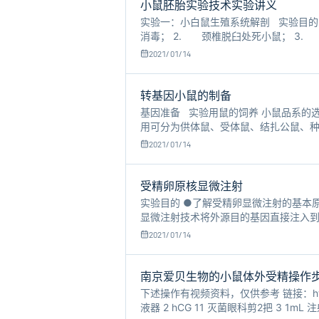
小鼠胚胎实验技术实验讲义
实验一：小白鼠生殖系统解剖 实验目的
消毒； 2. 颈椎脱臼处死小鼠； 3
将精巢（睾丸） 从阴囊提出，观察精巢
2021/01/14
转基因小鼠的制备
基因准备 实验用鼠的饲养 小鼠品系的
用可分为供体鼠、受体鼠、结扎公鼠、
移植的假孕母鼠，以后生育转基因小鼠
2021/01/14
受精卵原核显微注射
实验目的 ●了解受精卵显微注射的基本
显微注射技术将外源目的基因直接注入
植到受体动物的子宫内发育，从而获得转
2021/01/14
南京爱贝生物的小鼠体外受精操作
下述操作有视频资料，仅供参考 链接：https://
液器 2 hCG 11 灭菌眼科剪2把 3 1mL