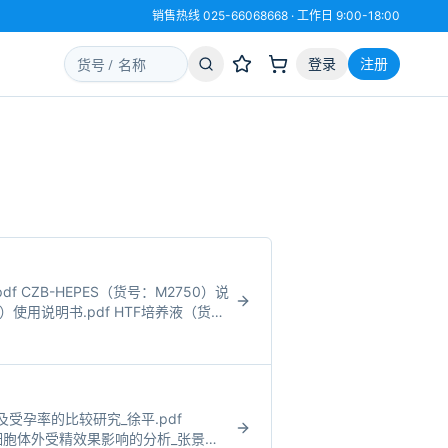
销售热线 025-66068668 · 工作日 9:00-18:00
登录
注册
 CZB-HEPES（货号：M2750）说
0）使用说明书.pdf HTF培养液（货
、体外受精及受孕率的比较研究_徐平.pdf
鼠卵母细胞体外受精效果影响的分析_张景