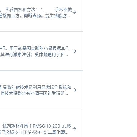
。 实验内容和方法： 1. 手术器械
化道拨向上方，剪断直肠。提生殖脂肪，
进行。用于转基因实验的小鼠根据其作
对其进行激素注射；受体鼠是用于胚胎
供体母鼠配种。本项试验将全部应用
理 显微注射技术是利用显微操作系统和
移植技术将整合有外源基因的受精卵移
含有原核载体DNA片段的外
 试剂耗材准备 1 PMSG 10 200 μL移
倒置显微镜 6 HTF培养液 15 二氧化碳培