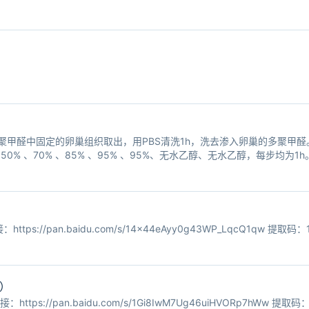
多聚甲醛中固定的卵巢组织取出，用PBS清洗1h，洗去渗入卵巢的多聚甲
% 、70% 、85% 、95% 、95%、无水乙醇、无水乙醇，每步均为
然后投入二甲苯中浸泡，二甲苯浸泡时间根据卵巢透明效果而定，一般为20m
）
//pan.baidu.com/s/14x44eAyy0g43WP_LqcQ1qw 提取码：12
）
://pan.baidu.com/s/1Gi8IwM7Ug46uiHVORp7hWw 提取码：1