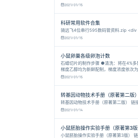
锋.pdf 几种培养液对昆白系小鼠早
2021/01/15
科研常用软件合集
骑远飞4位串行595数码管资料.zip <div
2021/01/15
小鼠卵巢各级卵泡计数
石蜡切片的制作步骤 ●清洗：将在4%
梯度乙醇均为新鲜配制，梯度浓度依次为50
和二甲苯混合液（体积比1:1）中1h，
2021/01/15
转基因动物技术手册（原著第二版
转基因动物技术手册（原著第二版） 链接：https:
2021/01/14
小鼠胚胎操作实验手册（原著第3版
小鼠胚胎操作实验手册（原著第3版） 链接：https