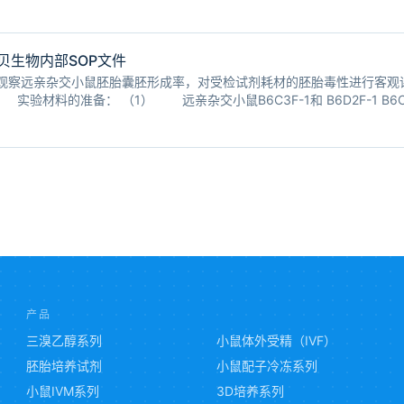
贝生物内部SOP文件
：观察远亲杂交小鼠胚胎囊胚形成率，对受检试剂耗材的胚胎毒性进行客观
实验材料的准备： （1） 远亲杂交小鼠B6C3F-1和 B6D2F-1 B6C3
/6和雄性DBA/2杂交后所
产品
三溴乙醇系列
小鼠体外受精（IVF）
胚胎培养试剂
小鼠配子冷冻系列
小鼠IVM系列
3D培养系列