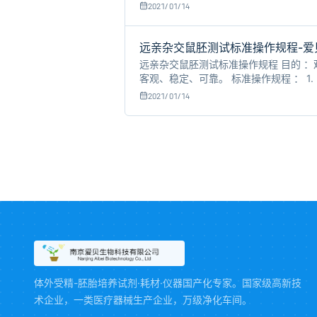
养箱(37℃
2021/01/14
远亲杂交鼠胚测试标准操作规程-爱
远亲杂交鼠胚测试标准操作规程 目的 
客观、稳定、可靠。 标准操作规程 ： 1. 
后所生的F1代，B6D2F-1指雌性C57BL
2021/01/14
体外受精-胚胎培养试剂·耗材·仪器国产化专家。国家级高新技
术企业，一类医疗器械生产企业，万级净化车间。