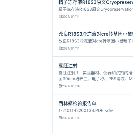
精子冻存液R18S3原文Cryopreservat
精子冻存液R18S3原文Cryopreservation of
2021/01/14
改良R18S3冷冻液对cre转基因小
改良R18S3冷冻液对cre转基因小鼠精子冷冻效果
2021/01/14
囊胚注射
囊胚注射 1．实验器材、仪器和试剂的准
菌30mm培养皿、电子称、PBS溶液、M
微镜、解剖显微镜、显微操作仪、超净
2021/01/14
西林瓶检验报告单
1-21011422001GB.PDF <div
2021/01/14